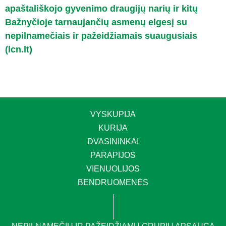
apaštališkojo gyvenimo draugijų narių ir kitų
Bažnyčioje tarnaujančių asmenų elgesį su
nepilnamečiais ir pažeidžiamais suaugusiais
(lcn.lt)
VYSKUPIJA
KURIJA
DVASININKAI
PARAPIJOS
VIENUOLIJOS
BENDRUOMENĖS