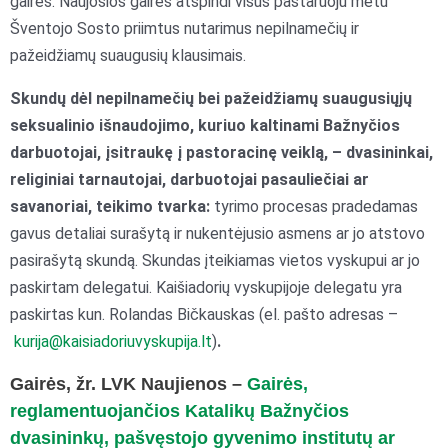
gaires. Naujosios gairės atspindi visus pastaruoju metu
Šventojo Sosto priimtus nutarimus nepilnamečių ir
pažeidžiamų suaugusių klausimais.
Skundų dėl nepilnamečių bei pažeidžiamų suaugusiųjų
seksualinio išnaudojimo, kuriuo kaltinami Bažnyčios
darbuotojai, įsitraukę į pastoracinę veiklą, – dvasininkai,
religiniai tarnautojai, darbuotojai pasauliečiai ar
savanoriai, teikimo tvarka:
tyrimo procesas pradedamas
gavus detaliai surašytą ir nukentėjusio asmens ar jo atstovo
pasirašytą skundą. Skundas įteikiamas vietos vyskupui ar jo
paskirtam delegatui. Kaišiadorių vyskupijoje delegatu yra
paskirtas kun. Rolandas Bičkauskas (el. pašto adresas –
kurija@kaisiadoriuvyskupija.lt
)
.
Gairės, žr. LVK Naujienos –
Gairės,
reglamentuojančios Katalikų Bažnyčios
dvasininkų, pašvęstojo gyvenimo institutų ar