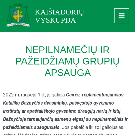
Pereiti
Main
KAIŠIADORIŲ
prie
Men
VYSKUPIJA
turinio
NEPILNAMEČIŲ IR
PAŽEIDŽIAMŲ GRUPIŲ
APSAUGA
2022 m. rugsėjo 1 d., įsigalioja
Gairės, reglamentuojančios
Katalikų Bažnyčios dvasininkų, pašvęstojo gyvenimo
institutų ar apaštališkojo gyvenimo draugijų narių ir kitų
Bažnyčioje tarnaujančių asmenų elgesį su nepilnamečiais ir
pažeidžiamais suaugusiais
.
Jos pakeičia iki tol galiojusias