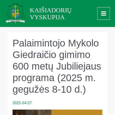
Pereiti
Main
KAIŠIADORIŲ
prie
Men
VYSKUPIJA
turinio
Palaimintojo Mykolo
Giedraičio gimimo
600 metų Jubiliejaus
programa (2025 m.
gegužės 8-10 d.)
2025-04-27