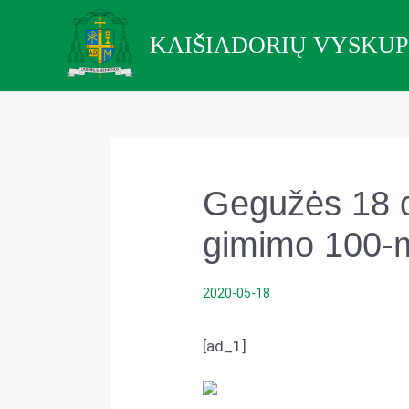
Pereiti
prie
KAIŠIADORIŲ VYSKUP
turinio
Gegužės 18 d
gimimo 100-m
2020-05-18
[ad_1]