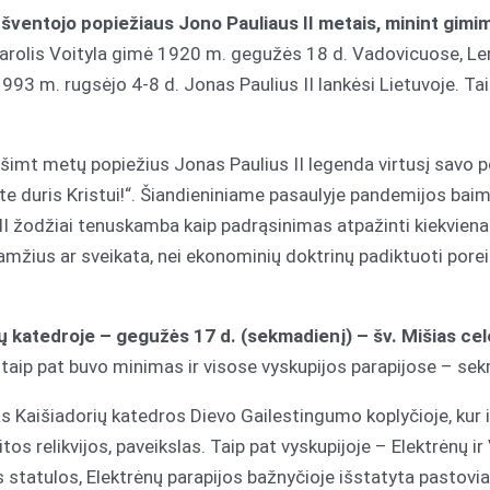
i šventojo popiežiaus Jono Pauliaus II metais, minint gim
Karolis Voityla gimė 1920 m. gegužės 18 d. Vadovicuose, Len
993 m. rugsėjo 4-8 d. Jonas Paulius II lankėsi Lietuvoje. Ta
šimt metų popiežius Jonas Paulius II legenda virtusį savo p
kite duris Kristui!“. Šiandieniniame pasaulyje pandemijos bai
II žodžiai tenuskamba kaip padrąsinimas atpažinti kiekvie
 amžius ar sveikata, nei ekonominių doktrinų padiktuoti poreik
rių katedroje – gegužės 17 d. (sekmadienį) – šv. Mišias c
taip pat buvo minimas ir visose vyskupijos parapijose – sekm
as Kaišiadorių katedros Dievo Gailestingumo koplyčioje, kur
itos relikvijos, paveikslas. Taip pat vyskupijoje – Elektrėnų ir
tatulos, Elektrėnų parapijos bažnyčioje išstatyta pastovi