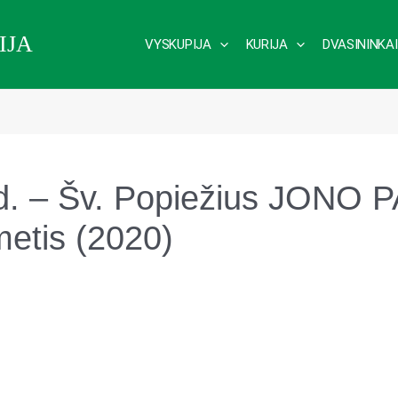
IJA
VYSKUPIJA
KURIJA
DVASININKAI
. – Šv. Popiežius JONO P
etis (2020)