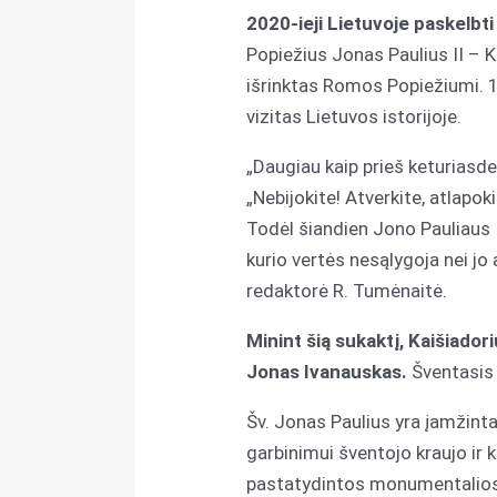
2020-ieji Lietuvoje paskelbt
Popiežius Jonas Paulius II – 
išrinktas Romos Popiežiumi. 1
vizitas Lietuvos istorijoje.
„Daugiau kaip prieš keturiasde
„Nebijokite! Atverkite, atlapo
Todėl šiandien Jono Pauliaus 
kurio vertės nesąlygoja nei jo
redaktorė R. Tumėnaitė.
Minint šią sukaktį, Kaišiado
Jonas Ivanauskas.
Šventasis 
Šv. Jonas Paulius yra įamžint
garbinimui šventojo kraujo ir k
pastatydintos monumentalios s