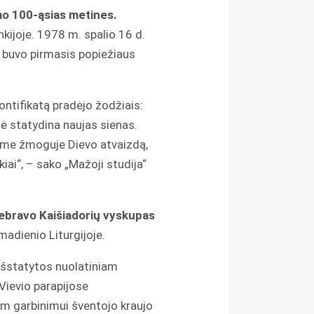
imo 100-ąsias metines.
kijoje. 1978 m. spalio 16 d.
i buvo pirmasis popiežiaus
ontifikatą pradėjo žodžiais:
mė statydina naujas sienas.
name žmoguje Dievo atvaizdą,
iai“, – sako „Mažoji studija“
elebravo Kaišiadorių vyskupas
adienio Liturgijoje.
 išstatytos nuolatiniam
 Vievio parapijose
am garbinimui šventojo kraujo