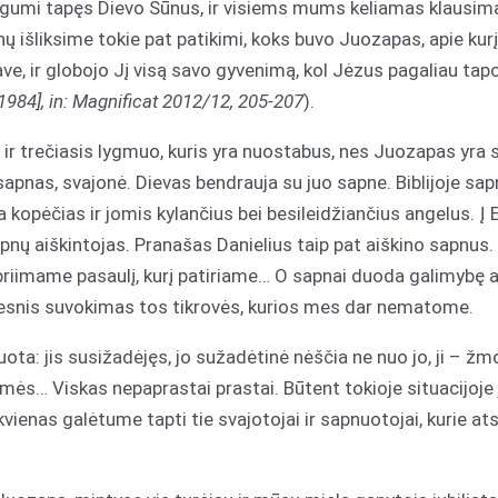
ogumi tapęs Dievo Sūnus, ir visiems mums keliamas klausim
šliksime tokie pat patikimi, koks buvo Juozapas, apie kurį 
e, ir globojo Jį visą savo gyvenimą, kol Jėzus pagaliau tapo
1984], in: Magnificat 2012/12, 205-207
).
a ir trečiasis lygmuo, kuris yra nuostabus, nes Juozapas yra s
apnas, svajonė. Dievas bendrauja su juo sapne. Biblijoje sap
a kopėčias ir jomis kylančius bei besileidžiančius angelus. Į
nų aiškintojas. Pranašas Danielius taip pat aiškino sapnus.
iimame pasaulį, kurį patiriame… O sapnai duoda galimybę atsi
lesnis suvokimas tos tikrovės, kurios mes dar nematome.
ota: jis susižadėjęs, jo sužadėtinė nėščia ne nuo jo, ji – žm
smės… Viskas nepaprastai prastai. Būtent tokioje situacijoje 
ienas galėtume tapti tie svajotojai ir sapnuotojai, kurie at