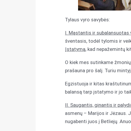
Tylaus vyro savybės:
I
. Mąstantis ir subalansuotas 
šventasis, todėl tylomis ir vei
Įstatymą
, kad nepažemintų k
O kiek mes sutinkame žmonių, k
prašauna pro šalį. Turiu mintyj
Egzistuoja ir kitas kraštutinu
balansą tarp įstatymo ir jo ta
II
. Saugantis, ginantis ir palyd
asmenų – Marijos ir Jėzaus. J
nugabenti juos į Betliejų. Anu