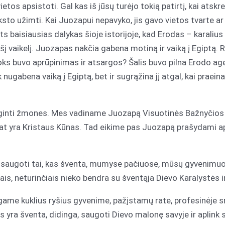
ietos apsistoti. Gal kas iš jūsų turėjo tokią patirtį, kai atskr
ksto užimti. Kai Juozapui nepavyko, jis gavo vietos tvarte ar
ts baisiausias dalykas šioje istorijoje, kad Erodas – karaliu
į vaikelį. Juozapas nakčia gabena motiną ir vaiką į Egiptą. R
 koks buvo aprūpinimas ir atsargos? Šalis buvo pilna Erodo age
k nugabena vaiką į Egiptą, bet ir sugrąžina jį atgal, kai praeina
ginti žmones. Mes vadiname Juozapą Visuotinės Bažnyčios 
 pat yra Kristaus Kūnas. Tad eikime pas Juozapą prašydami 
saugoti tai, kas šventa, mumyse pačiuose, mūsų gyvenimuos
is, neturinčiais nieko bendra su šventąja Dievo Karalystės i
me kuklius ryšius gyvenime, pažįstamų rate, profesinėje sr
as yra šventa, didinga, saugoti Dievo malonę savyje ir aplin