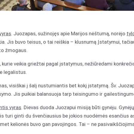
vyras
. Juozapas, sužinojęs apie Marijos nėštumą, norėjo
tyl
kia. Jis buvo teisus, o tai reiškia – klusnumą Įstatymui, tači
ito žmogaus.
urie veikia griežtai pagal įstatymus, nežiūrėdami konkrečio
e legalistus.
mas, visiškai į šalį nustumiantis bet kokį įstatymą. Šv. Juoza
ikymo. Jis puikiai balansuoja tarp teisingumo ir gailestingum
intis vyras
. Dievas duoda Juozapui misiją būti gynėju. Gynėjų 
is turi ginti du švenčiausius be jokios nuodėmės esančius a
omet kelionės buvo gan pavojingos. Tai – ne pasivaikščiojim