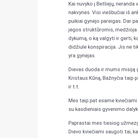
Kai nuvyko į Betliejų, neranda v
nakvynės. Visi viešbučiai iš an
puikiai gynėjo pareigas. Dar pa
jėgos struktūromis, medžioja š
dykumą, o ką valgyti ir gerti,
didžiule konspiracija. Jis ne ti
yra gynėjas.
Dievas duoda ir mums misiją 
Kristaus Kūną, Bažnyčia taip
ir t.t.
Mes taip pat esame kviečiami 
su kasdieniais gyvenimo dalyka
Paprastai mes tiesiog užmezga
Dievo kviečiami saugoti tai, k