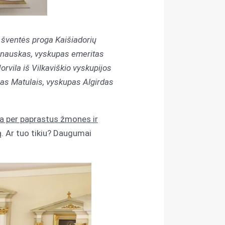
, šventės proga Kaišiadorių
vanauskas, vyskupas emeritas
orvila iš Vilkaviškio vyskupijos
as Matulais, vyskupas Algirdas
ia per paprastus žmones ir
ą. Ar tuo tikiu? Daugumai