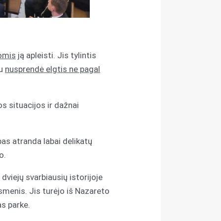
omis
ją apleisti. Jis tylintis
au
nusprendė elgtis ne pagal
s situacijos ir dažnai
pas atranda labai delikatų
o.
dviejų svarbiausių istorijoje
smenis. Jis turėjo iš Nazareto
as parke.