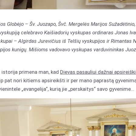
ijos Globėjo – Šv. Juozapo, Švč. Mergelės Marijos Sužadėtinio
ž vyskupiją celebravo Kaišiadorių vyskupas ordinaras Jonas I
skupai – Algirdas Jurevičius iš Telšių vyskupijos ir Rimantas N
pijos kunigų. Mišioms vadovavo vyskupas varduvininkas Juoz
 istorija primena man, kad
Dievas pasauliui dažnai apsireišk
aip pat nori kitiems apsireikšti ir per mano paprastą gyvenim
nintele „evangelija“, kurią jie „perskaitys“ savo gyvenime…