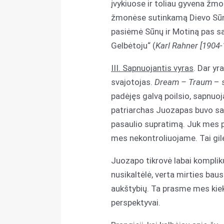
įvykiuose ir toliau gyvena žm
žmonėse sutinkamą Dievo Sūnų i
pasiėmė Sūnų ir Motiną pas sav
Gelbėtoju“ (
Karl Rahner [1904-
III
. Sapnuojantis vyras
. Dar yr
svajotojas.
Dream – Traum
– s
padėjęs galvą poilsio, sapnuoj
patriarchas Juozapas buvo sap
pasaulio supratimą. Juk mes pr
mes nekontroliuojame. Tai gi
Juozapo tikrovė labai kompliku
nusikaltėlė, verta mirties bau
aukštybių. Ta prasme mes kiekv
perspektyvai.