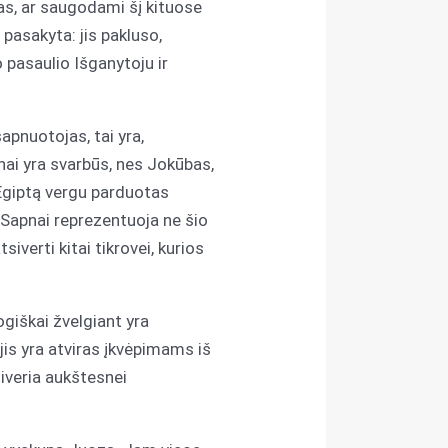
as, ar saugodami šį kituose
pasakyta: jis pakluso,
 pasaulio Išganytoju ir
apnuotojas, tai yra,
nai yra svarbūs, nes Jokūbas,
 Egiptą vergu parduotas
 Sapnai reprezentuoja ne šio
verti kitai tikrovei, kurios
ogiškai žvelgiant yra
jis yra atviras įkvėpimams iš
siveria aukštesnei