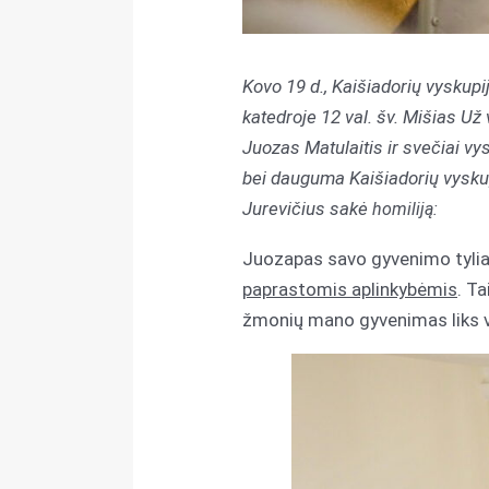
Kovo 19 d., Kaišiadorių vyskup
katedroje 12 val. šv. Mišias U
Juozas Matulaitis ir svečiai vy
bei dauguma Kaišiadorių vysku
Jurevičius sakė
homiliją:
Juozapas savo gyvenimo tylia
paprastomis aplinkybėmis
. T
žmonių mano gyvenimas liks vie