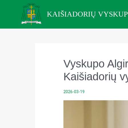
Pereiti
prie
KAIŠIADORIŲ VYSKUP
turinio
Vyskupo Algir
Kaišiadorių v
2026-03-19