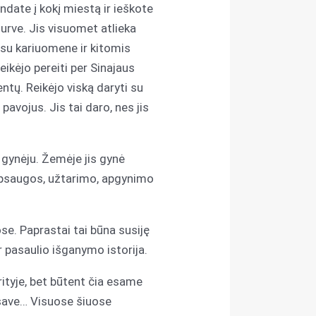
endate į kokį miestą ir ieškote
 urve. Jis visuomet atlieka
s su kariuomene ir kitomis
eikėjo pereiti per Sinajaus
ntų. Reikėjo viską daryti su
 pavojus. Jis tai daro, nes jis
gynėju. Žemėje jis gynė
apsaugos, užtarimo, apgynimo
e. Paprastai tai būna susiję
r pasaulio išganymo istorija.
ityje, bet būtent čia esame
k save… Visuose šiuose