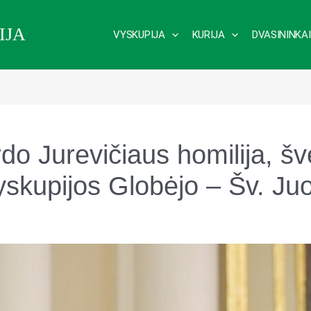
IJA
VYSKUPIJA
KURIJA
DVASININKAI
do Jurevičiaus homilija, šv
yskupijos Globėjo – Šv. Ju