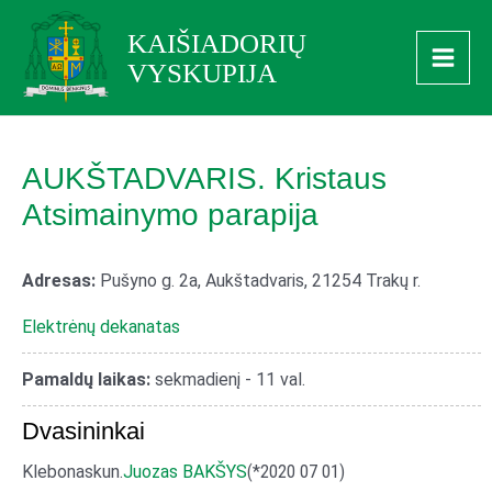
Pereiti
Main
KAIŠIADORIŲ
prie
Men
VYSKUPIJA
turinio
AUKŠTADVARIS. Kristaus
Atsimainymo parapija
Adresas:
Pušyno g. 2a, Aukštadvaris, 21254 Trakų r.
Elektrėnų dekanatas
Pamaldų laikas:
sekmadienį - 11 val.
Dvasininkai
Klebonas
kun.
Juozas BAKŠYS
(*2020 07 01)